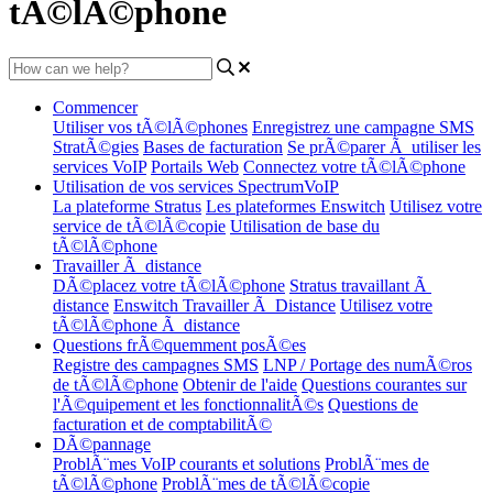
tÃ©lÃ©phone
Commencer
Utiliser vos tÃ©lÃ©phones
Enregistrez une campagne SMS
StratÃ©gies
Bases de facturation
Se prÃ©parer Ã utiliser les
services VoIP
Portails Web
Connectez votre tÃ©lÃ©phone
Utilisation de vos services SpectrumVoIP
La plateforme Stratus
Les plateformes Enswitch
Utilisez votre
service de tÃ©lÃ©copie
Utilisation de base du
tÃ©lÃ©phone
Travailler Ã distance
DÃ©placez votre tÃ©lÃ©phone
Stratus travaillant Ã
distance
Enswitch Travailler Ã Distance
Utilisez votre
tÃ©lÃ©phone Ã distance
Questions frÃ©quemment posÃ©es
Registre des campagnes SMS
LNP / Portage des numÃ©ros
de tÃ©lÃ©phone
Obtenir de l'aide
Questions courantes sur
l'Ã©quipement et les fonctionnalitÃ©s
Questions de
facturation et de comptabilitÃ©
DÃ©pannage
ProblÃ¨mes VoIP courants et solutions
ProblÃ¨mes de
tÃ©lÃ©phone
ProblÃ¨mes de tÃ©lÃ©copie