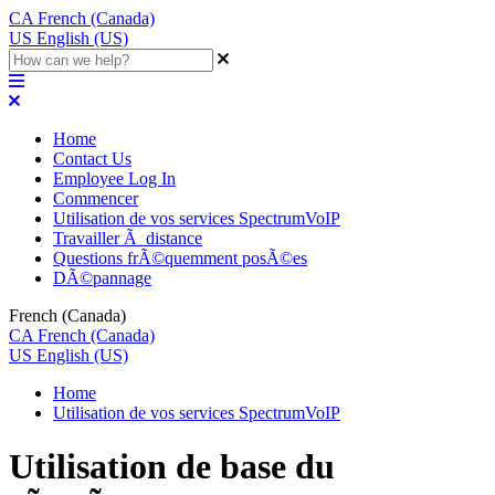
CA
French (Canada)
US
English (US)
Home
Contact Us
Employee Log In
Commencer
Utilisation de vos services SpectrumVoIP
Travailler Ã distance
Questions frÃ©quemment posÃ©es
DÃ©pannage
French (Canada)
CA
French (Canada)
US
English (US)
Home
Utilisation de vos services SpectrumVoIP
Utilisation de base du