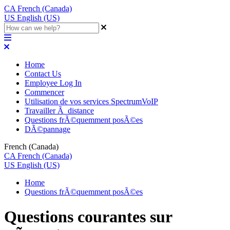
CA
French (Canada)
US
English (US)
Home
Contact Us
Employee Log In
Commencer
Utilisation de vos services SpectrumVoIP
Travailler Ã distance
Questions frÃ©quemment posÃ©es
DÃ©pannage
French (Canada)
CA
French (Canada)
US
English (US)
Home
Questions frÃ©quemment posÃ©es
Questions courantes sur