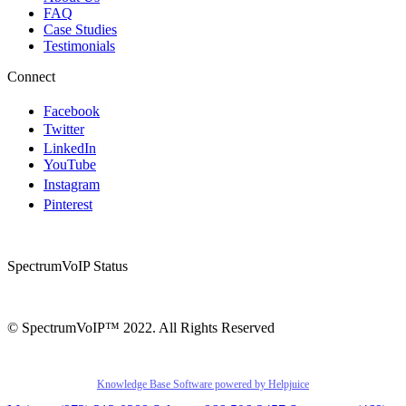
FAQ
Case Studies
Testimonials
Connect
Facebook
Twitter
LinkedIn
YouTube
Instagram
Pinterest
SpectrumVoIP Status
© SpectrumVoIP™ 2022. All Rights Reserved
Knowledge Base Software powered by Helpjuice