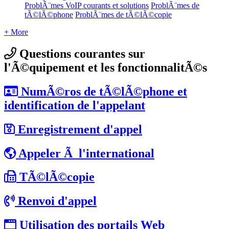
ProblÃ¨mes VoIP courants et solutions
ProblÃ¨mes de
tÃ©lÃ©phone
ProblÃ¨mes de tÃ©lÃ©copie
+ More
Questions courantes sur
l'Ã©quipement et les fonctionnalitÃ©s
NumÃ©ros de tÃ©lÃ©phone et
identification de l'appelant
Enregistrement d'appel
Appeler Ã l'international
TÃ©lÃ©copie
Renvoi d'appel
Utilisation des portails Web