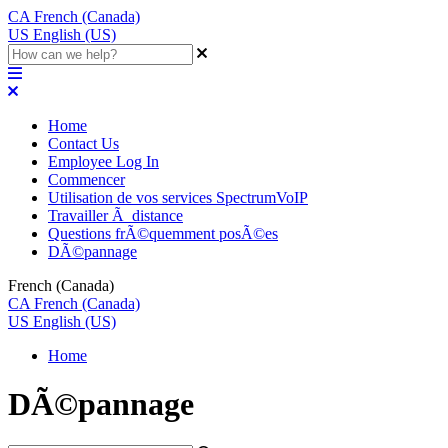
CA
French (Canada)
US
English (US)
Home
Contact Us
Employee Log In
Commencer
Utilisation de vos services SpectrumVoIP
Travailler Ã distance
Questions frÃ©quemment posÃ©es
DÃ©pannage
French (Canada)
CA
French (Canada)
US
English (US)
Home
DÃ©pannage