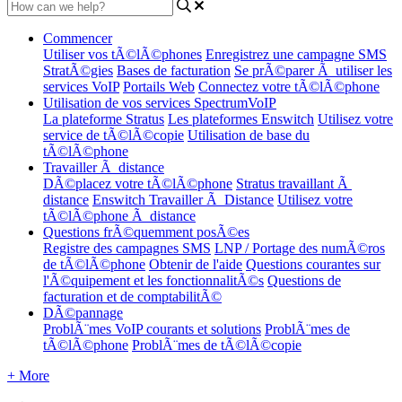
Commencer
Utiliser vos tÃ©lÃ©phones
Enregistrez une campagne SMS
StratÃ©gies
Bases de facturation
Se prÃ©parer Ã utiliser les
services VoIP
Portails Web
Connectez votre tÃ©lÃ©phone
Utilisation de vos services SpectrumVoIP
La plateforme Stratus
Les plateformes Enswitch
Utilisez votre
service de tÃ©lÃ©copie
Utilisation de base du
tÃ©lÃ©phone
Travailler Ã distance
DÃ©placez votre tÃ©lÃ©phone
Stratus travaillant Ã
distance
Enswitch Travailler Ã Distance
Utilisez votre
tÃ©lÃ©phone Ã distance
Questions frÃ©quemment posÃ©es
Registre des campagnes SMS
LNP / Portage des numÃ©ros
de tÃ©lÃ©phone
Obtenir de l'aide
Questions courantes sur
l'Ã©quipement et les fonctionnalitÃ©s
Questions de
facturation et de comptabilitÃ©
DÃ©pannage
ProblÃ¨mes VoIP courants et solutions
ProblÃ¨mes de
tÃ©lÃ©phone
ProblÃ¨mes de tÃ©lÃ©copie
+ More