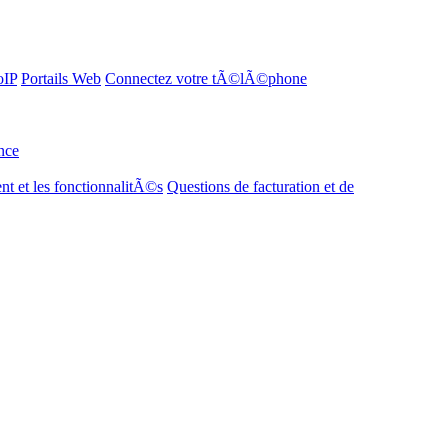
oIP
Portails Web
Connectez votre tÃ©lÃ©phone
nce
t et les fonctionnalitÃ©s
Questions de facturation et de