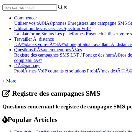
Commencer
Utiliser vos tÃ©lÃ©phones
Enregistrez une campagne SMS
S
Utilisation de vos services SpectrumVoIP
La plateforme Stratus
Les plateformes Enswitch
Utilisez votre
Travailler Ã distance
DÃ©placez votre tÃ©lÃ©phone
Stratus travaillant Ã distance
Questions frÃ©quemment posÃ©es
Registre des campagnes SMS
LNP / Portage des numÃ©ros 
comptabilitÃ©
DÃ©pannage
ProblÃ¨mes VoIP courants et solutions
ProblÃ¨mes de tÃ©lÃ
+ More
Registre des campagnes SMS
Questions concernant le registre de campagne SMS po
Popular Articles