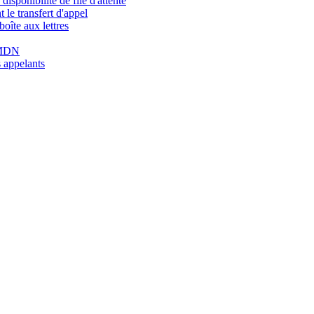
isponibilité de file d'attente
 le transfert d'appel
oîte aux lettres
u MDN
 appelants