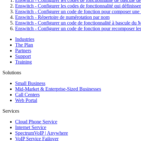
Enswitch - Configurer les codes de fonctionnalité de bascule de d
Enswitch - Configurer les codes de fonctionnalité qui définissent
Enswitch - Configurer un code de fonction pour composer une b
Enswitch - Répertoire de numérotation par nom
Enswitch - Configurer un code de fonctionnalité à bascule d
Enswitch - Configurer un code de fonction pour recomposer les
Industries
The Plan
Partners
Support
Training
Solutions
Small Business
Mid-Market & Enterprise-Sized Businesses
Call Centers
Web Portal
Services
Cloud Phone Service
Internet Service
SpectrumVoIP | Anywhere
VoIP Service Failover