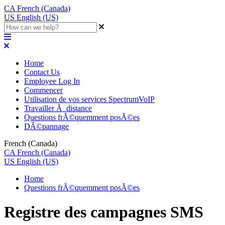
CA
French (Canada)
US
English (US)
Home
Contact Us
Employee Log In
Commencer
Utilisation de vos services SpectrumVoIP
Travailler Ã distance
Questions frÃ©quemment posÃ©es
DÃ©pannage
French (Canada)
CA
French (Canada)
US
English (US)
Home
Questions frÃ©quemment posÃ©es
Registre des campagnes SMS