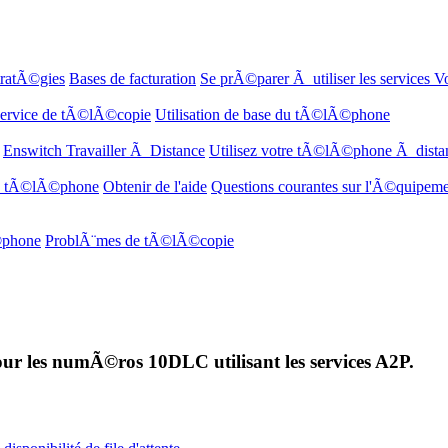
tratÃ©gies
Bases de facturation
Se prÃ©parer Ã utiliser les services V
 service de tÃ©lÃ©copie
Utilisation de base du tÃ©lÃ©phone
Enswitch Travailler Ã Distance
Utilisez votre tÃ©lÃ©phone Ã dista
de tÃ©lÃ©phone
Obtenir de l'aide
Questions courantes sur l'Ã©quipemen
©phone
ProblÃ¨mes de tÃ©lÃ©copie
ur les numÃ©ros 10DLC utilisant les services A2P.