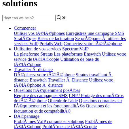
solutions
Commencer
Utiliser vos tÃ©lÃ©phones
Enregistrez une campagne SMS
StratÃ©gies
Bases de facturation
Se prÃ©parer Ã utiliser les
services VoIP
Portails Web
Connectez votre tÃ©lÃ©phone
Utilisation de vos services SpectrumVoIP
La plateforme Stratus
Les plateformes Enswitch
Utilisez votre
service de tÃ©lÃ©copie
Utilisation de base du
tÃ©lÃ©phone
Travailler Ã distance
DÃ©placez votre tÃ©lÃ©phone
Stratus travaillant Ã
distance
Enswitch Travailler Ã Distance
Utilisez votre
tÃ©lÃ©phone Ã distance
Questions frÃ©quemment posÃ©es
Registre des campagnes SMS
LNP / Portage des numÃ©ros
de tÃ©lÃ©phone
Obtenir de l'aide
Questions courantes sur
l'Ã©quipement et les fonctionnalitÃ©s
Questions de
facturation et de comptabilitÃ©
DÃ©pannage
ProblÃ¨mes VoIP courants et solutions
ProblÃ¨mes de
tÃ©lÃ©phone
ProblÃ¨mes de tÃ©lÃ©copie