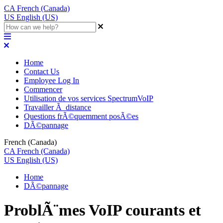
CA
French (Canada)
US
English (US)
Home
Contact Us
Employee Log In
Commencer
Utilisation de vos services SpectrumVoIP
Travailler Ã distance
Questions frÃ©quemment posÃ©es
DÃ©pannage
French (Canada)
CA
French (Canada)
US
English (US)
Home
DÃ©pannage
ProblÃ¨mes VoIP courants et