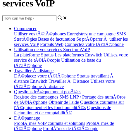
services VoIP
Commencer
Utiliser vos tÃ©lÃ©phones
Enregistrez une campagne SMS
StratÃ©gies
Bases de facturation
Se prÃ©parer Ã utiliser les
services VoIP
Portails Web
Connectez votre tÃ©lÃ©phone
Utilisation de vos services SpectrumVoIP
La plateforme Stratus
Les plateformes Enswitch
Utilisez votre
service de tÃ©lÃ©copie
Utilisation de base du
tÃ©lÃ©phone
Travailler Ã distance
DÃ©placez votre tÃ©lÃ©phone
Stratus travaillant Ã
distance
Enswitch Travailler Ã Distance
Utilisez votre
tÃ©lÃ©phone Ã distance
Questions frÃ©quemment posÃ©es
Registre des campagnes SMS
LNP / Portage des numÃ©ros
de tÃ©lÃ©phone
Obtenir de l'aide
Questions courantes sur
l'Ã©quipement et les fonctionnalitÃ©s
Questions de
facturation et de comptabilitÃ©
DÃ©pannage
ProblÃ¨mes VoIP courants et solutions
ProblÃ¨mes de
tÃ©lÃ©phone
ProblÃ¨mes de tÃ©lÃ©copie