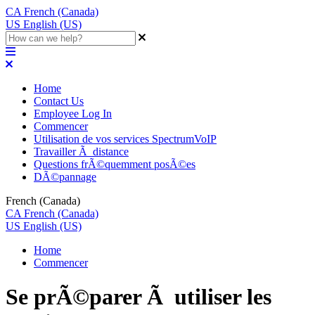
CA
French (Canada)
US
English (US)
Home
Contact Us
Employee Log In
Commencer
Utilisation de vos services SpectrumVoIP
Travailler Ã distance
Questions frÃ©quemment posÃ©es
DÃ©pannage
French (Canada)
CA
French (Canada)
US
English (US)
Home
Commencer
Se prÃ©parer Ã utiliser les