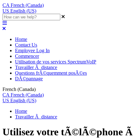
CA
French (Canada)
US
English (US)
Home
Contact Us
Employee Log In
Commencer
Utilisation de vos services SpectrumVoIP
Travailler Ã distance
Questions frÃ©quemment posÃ©es
DÃ©pannage
French (Canada)
CA
French (Canada)
US
English (US)
Home
Travailler Ã distance
Utilisez votre tÃ©lÃ©phone Ã