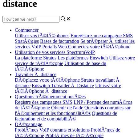
distance
Commencer
Utiliser vos tÃ©lÃ©phones
Enregistrez une campagne SMS
StratÃ©gies
Bases de facturation
Se prÃ©parer Ã utiliser les
services VoIP
Portails Web
Connectez votre tÃ©lÃ©phone
Utilisation de vos services SpectrumVoIP
La plateforme Stratus
Les plateformes Enswitch
Utilisez votre
service de tÃ©lÃ©copie
Utilisation de base du
tÃ©lÃ©phone
Travailler Ã distance
DÃ©placez votre tÃ©lÃ©phone
Stratus travaillant Ã
distance
Enswitch Travailler Ã Distance
Utilisez votre
tÃ©lÃ©phone Ã distance
Questions frÃ©quemment posÃ©es
Registre des campagnes SMS
LNP / Portage des numÃ©ros
de tÃ©lÃ©phone
Obtenir de l'aide
Questions courantes sur
l'Ã©quipement et les fonctionnalitÃ©s
Questions de
facturation et de comptabilitÃ©
DÃ©pannage
ProblÃ¨mes VoIP courants et solutions
ProblÃ¨mes de
tÃ©lÃ©phone
ProblÃ¨mes de tÃ©lÃ©copie