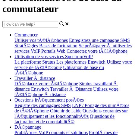
commutateur
Commencer
Utiliser vos tÃ©lÃ©phones
Enregistrez une campagne SMS
StratÃ©gies
Bases de facturation
Se prÃ©parer Ã utiliser les
services VoIP
Portails Web
Connectez votre tÃ©lÃ©phone
Utilisation de vos services SpectrumVoIP
La plateforme Stratus
Les plateformes Enswitch
Utilisez votre
service de tÃ©lÃ©copie
Utilisation de base du
tÃ©lÃ©phone
Travailler Ã distance
DÃ©placez votre tÃ©lÃ©phone
Stratus travaillant Ã
distance
Enswitch Travailler Ã Distance
Utilisez votre
tÃ©lÃ©phone Ã distance
Questions frÃ©quemment posÃ©es
Registre des campagnes SMS
LNP / Portage des numÃ©ros
de tÃ©lÃ©phone
Obtenir de l'aide
Questions courantes sur
l'Ã©quipement et les fonctionnalitÃ©s
Questions de
facturation et de comptabilitÃ©
DÃ©pannage
ProblÃ¨mes VoIP courants et solutions
ProblÃ¨mes de