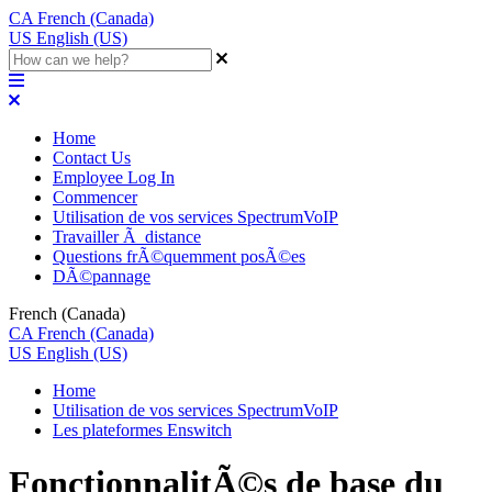
CA
French (Canada)
US
English (US)
Home
Contact Us
Employee Log In
Commencer
Utilisation de vos services SpectrumVoIP
Travailler Ã distance
Questions frÃ©quemment posÃ©es
DÃ©pannage
French (Canada)
CA
French (Canada)
US
English (US)
Home
Utilisation de vos services SpectrumVoIP
Les plateformes Enswitch
FonctionnalitÃ©s de base du