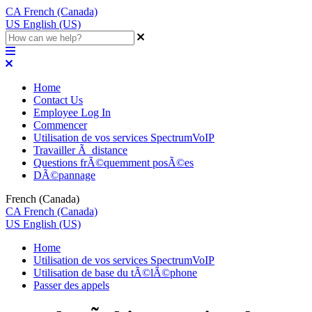
CA
French (Canada)
US
English (US)
Home
Contact Us
Employee Log In
Commencer
Utilisation de vos services SpectrumVoIP
Travailler Ã distance
Questions frÃ©quemment posÃ©es
DÃ©pannage
French (Canada)
CA
French (Canada)
US
English (US)
Home
Utilisation de vos services SpectrumVoIP
Utilisation de base du tÃ©lÃ©phone
Passer des appels