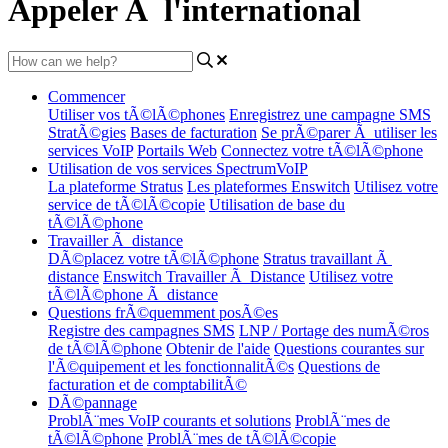
Appeler Ã l'international
Commencer
Utiliser vos tÃ©lÃ©phones
Enregistrez une campagne SMS
StratÃ©gies
Bases de facturation
Se prÃ©parer Ã utiliser les
services VoIP
Portails Web
Connectez votre tÃ©lÃ©phone
Utilisation de vos services SpectrumVoIP
La plateforme Stratus
Les plateformes Enswitch
Utilisez votre
service de tÃ©lÃ©copie
Utilisation de base du
tÃ©lÃ©phone
Travailler Ã distance
DÃ©placez votre tÃ©lÃ©phone
Stratus travaillant Ã
distance
Enswitch Travailler Ã Distance
Utilisez votre
tÃ©lÃ©phone Ã distance
Questions frÃ©quemment posÃ©es
Registre des campagnes SMS
LNP / Portage des numÃ©ros
de tÃ©lÃ©phone
Obtenir de l'aide
Questions courantes sur
l'Ã©quipement et les fonctionnalitÃ©s
Questions de
facturation et de comptabilitÃ©
DÃ©pannage
ProblÃ¨mes VoIP courants et solutions
ProblÃ¨mes de
tÃ©lÃ©phone
ProblÃ¨mes de tÃ©lÃ©copie