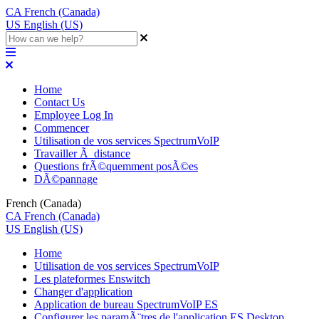
CA
French (Canada)
US
English (US)
Home
Contact Us
Employee Log In
Commencer
Utilisation de vos services SpectrumVoIP
Travailler Ã distance
Questions frÃ©quemment posÃ©es
DÃ©pannage
French (Canada)
CA
French (Canada)
US
English (US)
Home
Utilisation de vos services SpectrumVoIP
Les plateformes Enswitch
Changer d'application
Application de bureau SpectrumVoIP ES
Configurer les paramÃ¨tres de l'application ES Desktop