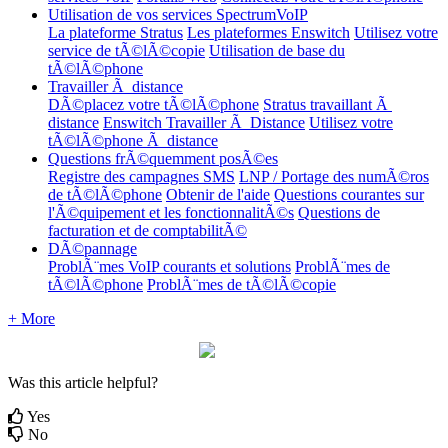
Utilisation de vos services SpectrumVoIP
La plateforme Stratus
Les plateformes Enswitch
Utilisez votre
service de tÃ©lÃ©copie
Utilisation de base du
tÃ©lÃ©phone
Travailler Ã distance
DÃ©placez votre tÃ©lÃ©phone
Stratus travaillant Ã
distance
Enswitch Travailler Ã Distance
Utilisez votre
tÃ©lÃ©phone Ã distance
Questions frÃ©quemment posÃ©es
Registre des campagnes SMS
LNP / Portage des numÃ©ros
de tÃ©lÃ©phone
Obtenir de l'aide
Questions courantes sur
l'Ã©quipement et les fonctionnalitÃ©s
Questions de
facturation et de comptabilitÃ©
DÃ©pannage
ProblÃ¨mes VoIP courants et solutions
ProblÃ¨mes de
tÃ©lÃ©phone
ProblÃ¨mes de tÃ©lÃ©copie
+ More
Was this article helpful?
Yes
No