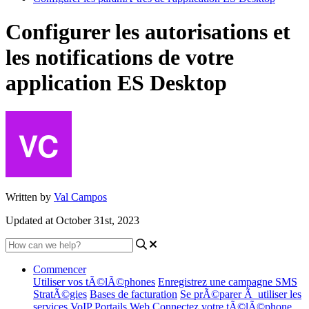
Configurer les autorisations et
les notifications de votre
application ES Desktop
Written by
Val Campos
Updated at October 31st, 2023
Commencer
Utiliser vos tÃ©lÃ©phones
Enregistrez une campagne SMS
StratÃ©gies
Bases de facturation
Se prÃ©parer Ã utiliser les
services VoIP
Portails Web
Connectez votre tÃ©lÃ©phone