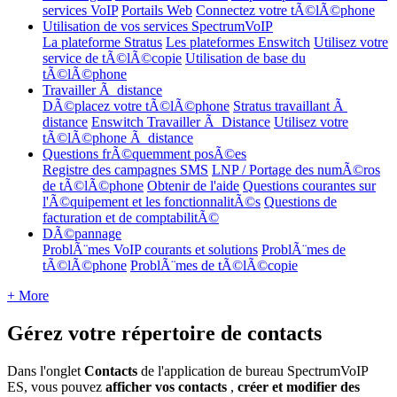
services VoIP
Portails Web
Connectez votre tÃ©lÃ©phone
Utilisation de vos services SpectrumVoIP
La plateforme Stratus
Les plateformes Enswitch
Utilisez votre
service de tÃ©lÃ©copie
Utilisation de base du
tÃ©lÃ©phone
Travailler Ã distance
DÃ©placez votre tÃ©lÃ©phone
Stratus travaillant Ã
distance
Enswitch Travailler Ã Distance
Utilisez votre
tÃ©lÃ©phone Ã distance
Questions frÃ©quemment posÃ©es
Registre des campagnes SMS
LNP / Portage des numÃ©ros
de tÃ©lÃ©phone
Obtenir de l'aide
Questions courantes sur
l'Ã©quipement et les fonctionnalitÃ©s
Questions de
facturation et de comptabilitÃ©
DÃ©pannage
ProblÃ¨mes VoIP courants et solutions
ProblÃ¨mes de
tÃ©lÃ©phone
ProblÃ¨mes de tÃ©lÃ©copie
+ More
Gérez votre répertoire de contacts
Dans l'onglet
Contacts
de l'application de bureau SpectrumVoIP
ES, vous pouvez
afficher vos contacts
,
créer et modifier des