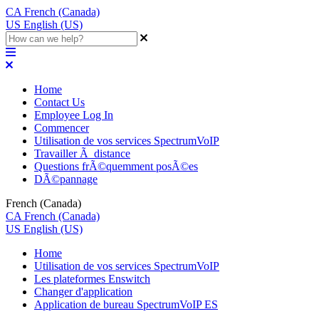
CA
French (Canada)
US
English (US)
Home
Contact Us
Employee Log In
Commencer
Utilisation de vos services SpectrumVoIP
Travailler Ã distance
Questions frÃ©quemment posÃ©es
DÃ©pannage
French (Canada)
CA
French (Canada)
US
English (US)
Home
Utilisation de vos services SpectrumVoIP
Les plateformes Enswitch
Changer d'application
Application de bureau SpectrumVoIP ES